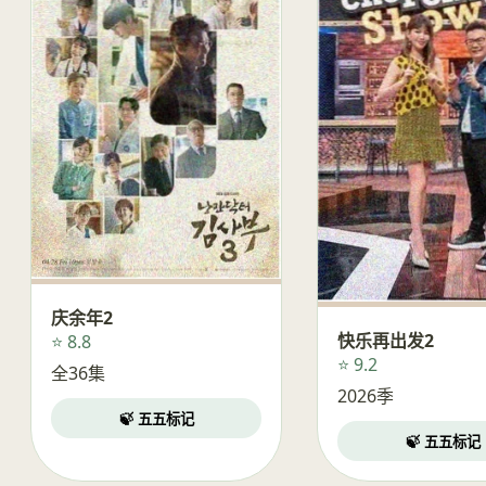
庆余年2
快乐再出发2
⭐ 8.8
⭐ 9.2
全36集
2026季
🍃 五五标记
🍃 五五标记