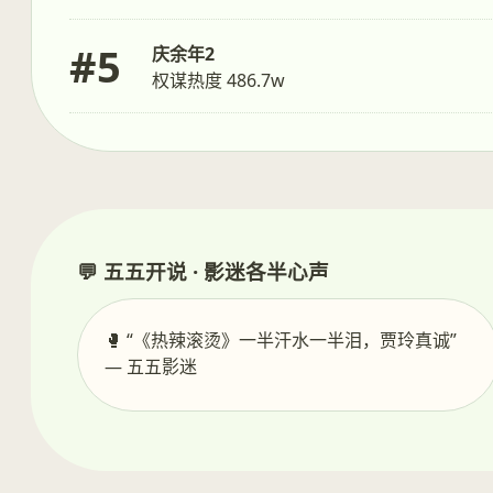
#5
庆余年2
权谋热度 486.7w
💬 五五开说 · 影迷各半心声
🥊 “《热辣滚烫》一半汗水一半泪，贾玲真诚”
— 五五影迷