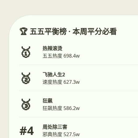
🏆 五五平衡榜 · 本周平分必看
🥇
热辣滚烫
五五热度 698.4w
🥈
飞驰人生2
速度热度 627.3w
🥉
狂飙
狂飙热度 586.2w
#4
周处除三害
邪典热度 527.5w