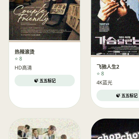
热辣滚烫
⭐ 8
飞驰人生2
HD高清
⭐ 8
🍃 五五标记
4K蓝光
🍃 五五标记