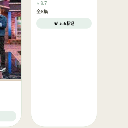
⭐ 9.7
全8集
🍃 五五标记