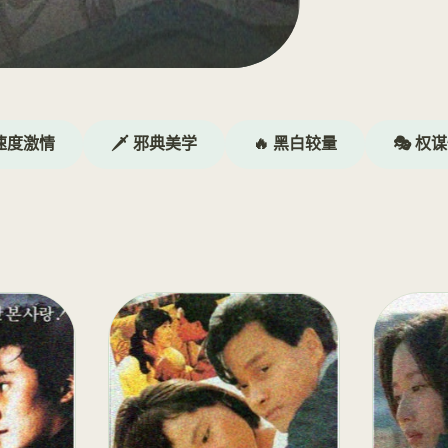
 速度激情
🗡️ 邪典美学
🔥 黑白较量
🎭 权