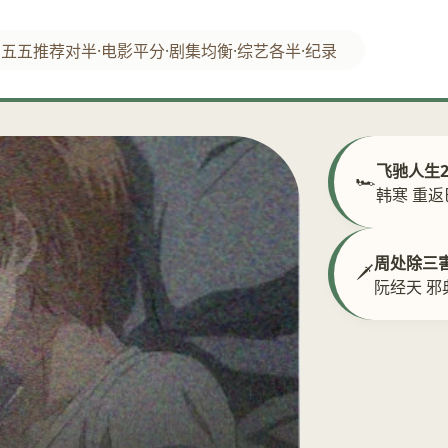
五五推荐
对半·电影
平分·剧集
均衡·综艺
各半·纪录
飞驰人生
🏎️
韩寒 重
周处除三
🗡️
阮经天 邪