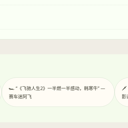
🏎️ “《飞驰人生2》一半燃一半感动，韩寒牛” —

赛车迷阿飞
影