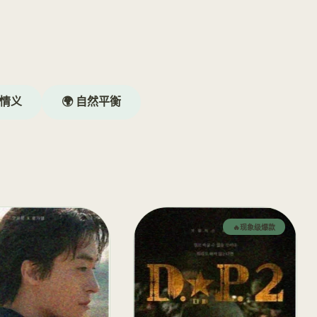
谋情义
🌍 自然平衡
🔥现象级爆款