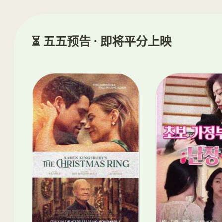
⏳ 五五预告 · 即将平分上映