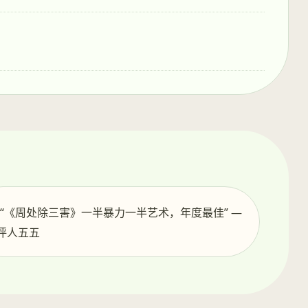
️ “《周处除三害》一半暴力一半艺术，年度最佳” —
评人五五