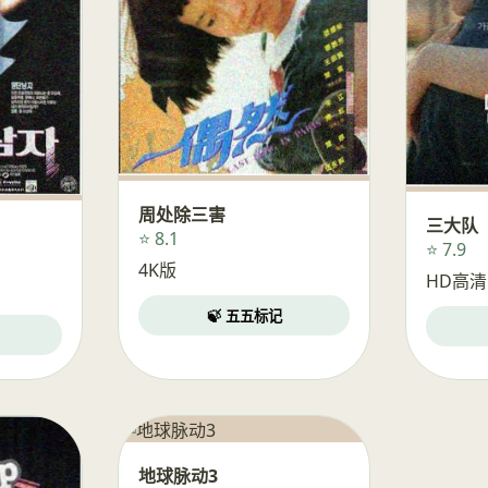
周处除三害
三大队
⭐ 8.1
⭐ 7.9
4K版
HD高清
🍃 五五标记
地球脉动3