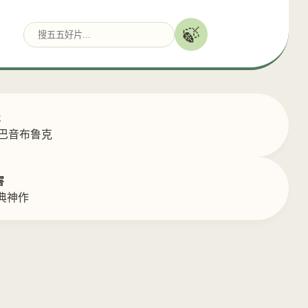
🍃
2
返巴音布鲁克
害
典神作