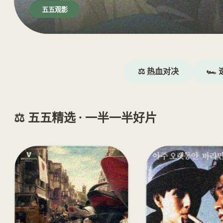
五五观影
⚖️ 热血对决
🏎️
⚖️ 五五精选 · 一半一半好片