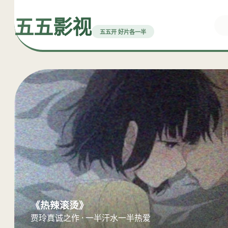
五五影视
五五开 好片各一半
《热辣滚烫》
贾玲真诚之作 · 一半汗水一半热爱