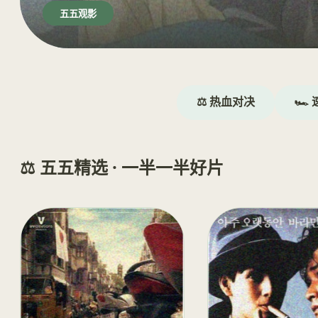
五五观影
⚖️ 热血对决
🏎️
⚖️ 五五精选 · 一半一半好片