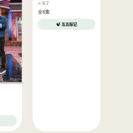
⭐ 9.7
全8集
🍃 五五标记