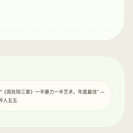
️ “《周处除三害》一半暴力一半艺术，年度最佳” —
评人五五