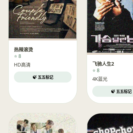
热辣滚烫
⭐ 8
飞驰人生2
HD高清
⭐ 8
🍃 五五标记
4K蓝光
🍃 五五标记