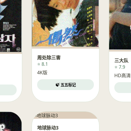
周处除三害
三大队
⭐ 8.1
⭐ 7.9
4K版
HD高清
🍃 五五标记
地球脉动3