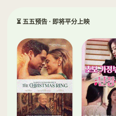
⏳ 五五预告 · 即将平分上映