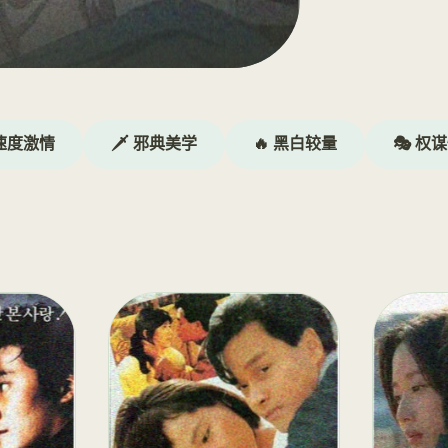
 速度激情
🗡️ 邪典美学
🔥 黑白较量
🎭 权