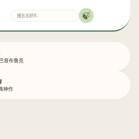
🍃
2
返巴音布鲁克
害
典神作