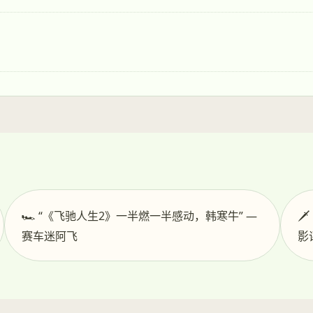
🏎️ “《飞驰人生2》一半燃一半感动，韩寒牛” —

赛车迷阿飞
影