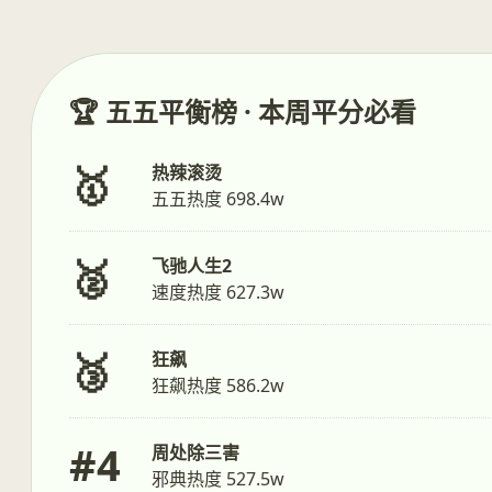
🏆 五五平衡榜 · 本周平分必看
🥇
热辣滚烫
五五热度 698.4w
🥈
飞驰人生2
速度热度 627.3w
🥉
狂飙
狂飙热度 586.2w
#4
周处除三害
邪典热度 527.5w