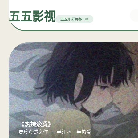
五五影视
五五开 好片各一半
《热辣滚烫》
贾玲真诚之作 · 一半汗水一半热爱