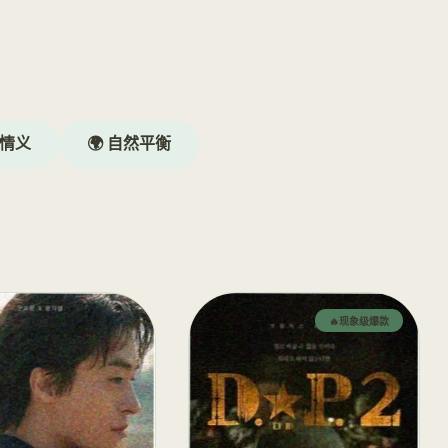
谋情义
🌍 自然平衡
🔥现象级爆款