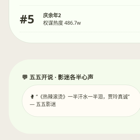
#5
庆余年2
权谋热度 486.7w
💬 五五开说 · 影迷各半心声
🥊 “《热辣滚烫》一半汗水一半泪，贾玲真诚”
— 五五影迷