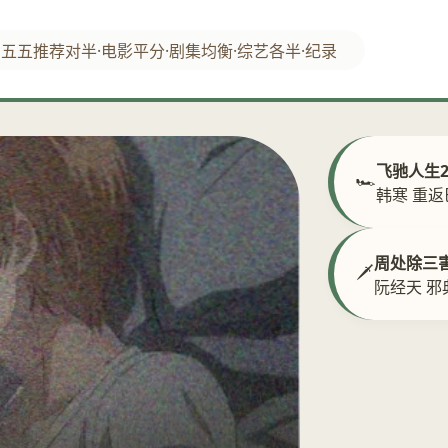
五五推荐
对半·电影
平分·剧集
均衡·综艺
各半·纪录
飞驰人生
🏎️
韩寒 重
周处除三
🗡️
阮经天 邪