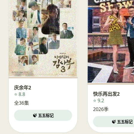
庆余年2
快乐再出发2
⭐ 8.8
⭐ 9.2
全36集
2026季
🍃 五五标记
🍃 五五标记