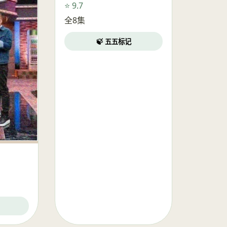
⭐ 9.7
全8集
🍃 五五标记