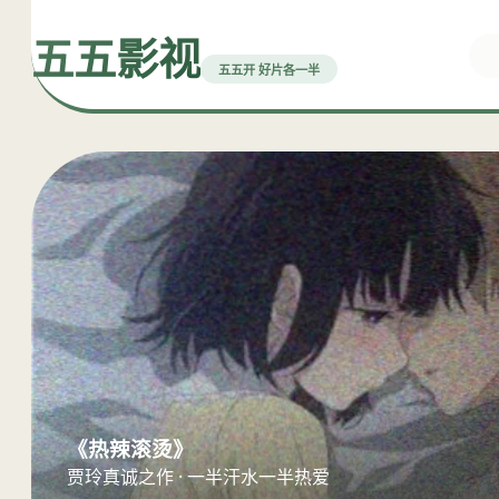
五五影视
五五开 好片各一半
《热辣滚烫》
贾玲真诚之作 · 一半汗水一半热爱