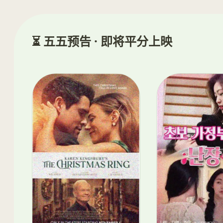
⏳ 五五预告 · 即将平分上映