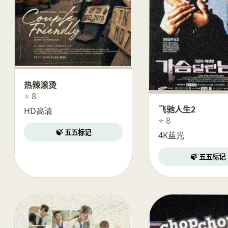
热辣滚烫
⭐ 8
飞驰人生2
HD高清
⭐ 8
🍃 五五标记
4K蓝光
🍃 五五标记