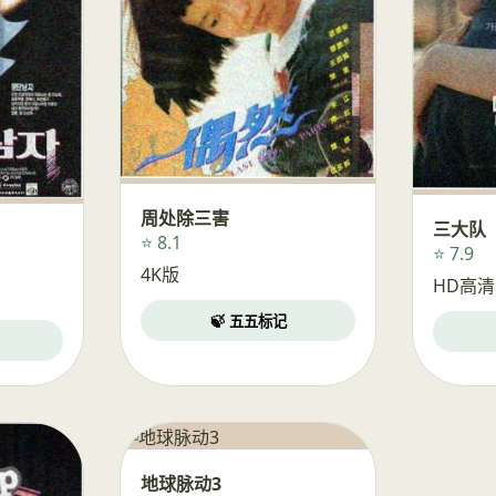
周处除三害
三大队
⭐ 8.1
⭐ 7.9
4K版
HD高清
🍃 五五标记
地球脉动3