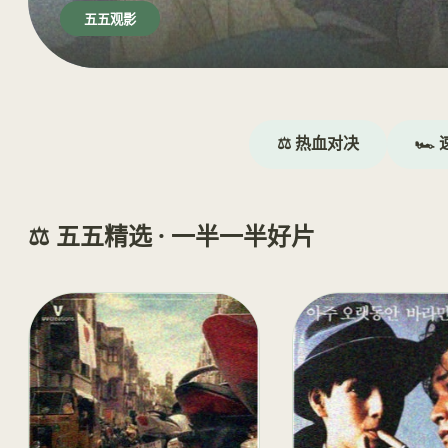
五五观影
⚖️ 热血对决
🏎️
⚖️ 五五精选 · 一半一半好片