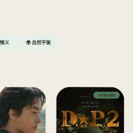
谋情义
🌍 自然平衡
🔥现象级爆款