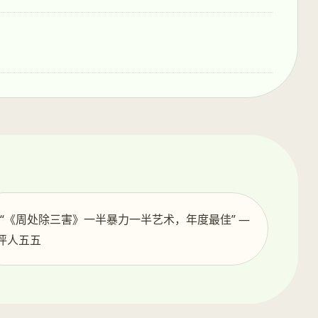
️ “《周处除三害》一半暴力一半艺术，年度最佳” —
评人五五