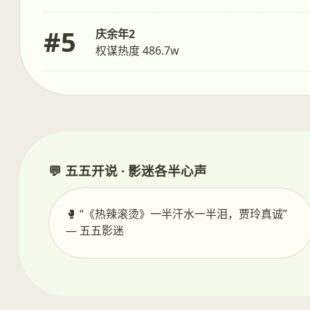
#5
庆余年2
权谋热度 486.7w
💬 五五开说 · 影迷各半心声
🥊 “《热辣滚烫》一半汗水一半泪，贾玲真诚”
— 五五影迷