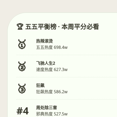
🏆 五五平衡榜 · 本周平分必看
🥇
热辣滚烫
五五热度 698.4w
🥈
飞驰人生2
速度热度 627.3w
🥉
狂飙
狂飙热度 586.2w
#4
周处除三害
邪典热度 527.5w