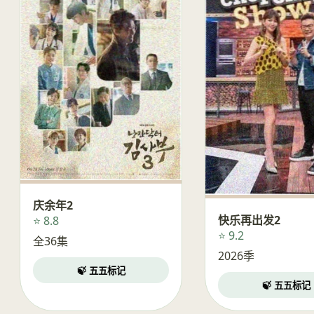
庆余年2
快乐再出发2
⭐ 8.8
⭐ 9.2
全36集
2026季
🍃 五五标记
🍃 五五标记