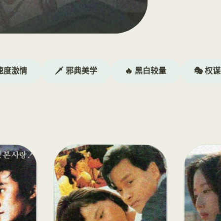
 速度激情
🗡️ 邪典美学
🔥 黑白较量
🎭 权