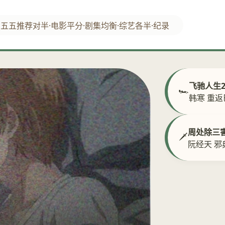
五五推荐
对半·电影
平分·剧集
均衡·综艺
各半·纪录
飞驰人生
🏎️
韩寒 重
周处除三
🗡️
阮经天 邪