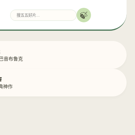
🍃
2
返巴音布鲁克
害
典神作