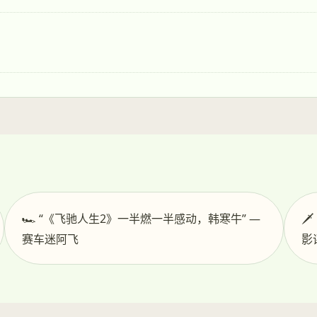
🏎️ “《飞驰人生2》一半燃一半感动，韩寒牛” —

赛车迷阿飞
影